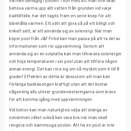
värmen behaglig i poolen. I och med att man inte skall
behöva värma upp allt vatten från grunden vid varje
badtillfälle, har det tagits fram en serie knep för att
bibehålla värmen. Ett sätt att göra så på ett billigt och
enkelt sätt, är att använda sig av solenergi. När man
köper pool från J&F Fritid kan man passa på att ta del av
informationen som rör uppvärmning. Genom att
använda sig av en solplatta kan man tillvarata solenergin
och höja temperaturen i sin pool utan att tillföra någon
annan energi. Det kan röra sig om så mycket som 6 till 8
grader! Effekten av detta är dessutom att man kan
förlänga badsäsongen kraftigt utan att det kostar
någonting alls utöver grundinvesteringarna som krävs
för att komma igång med uppvärmningen.
Vid behov kan man naturligtvis välja att stänga av
solvärmen vilket också kan vara bra när man skall
rengöra och dammsuga poolen. Att ha en pool är inte