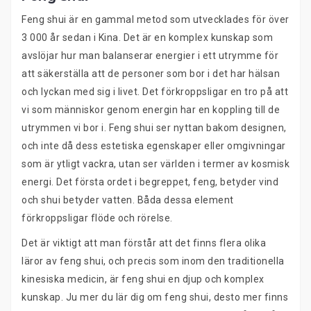
Feng shui är en gammal metod som utvecklades för över
3 000 år sedan i Kina. Det är en komplex kunskap som
avslöjar hur man balanserar energier i ett utrymme för
att säkerställa att de personer som bor i det har hälsan
och lyckan med sig i livet. Det förkroppsligar en tro på att
vi som människor genom energin har en koppling till de
utrymmen vi bor i. Feng shui ser nyttan bakom designen,
och inte då dess estetiska egenskaper eller omgivningar
som är ytligt vackra, utan ser världen i termer av kosmisk
energi. Det första ordet i begreppet, feng, betyder vind
och shui betyder vatten. Båda dessa element
förkroppsligar flöde och rörelse.
Det är viktigt att man förstår att det finns flera olika
läror av feng shui, och precis som inom den traditionella
kinesiska medicin, är feng shui en djup och komplex
kunskap. Ju mer du lär dig om feng shui, desto mer finns